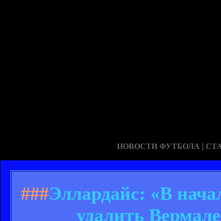
|
НОВОСТИ ФУТБОЛА
СТ
###
Эллардайс: «В нача
удалить Вермале