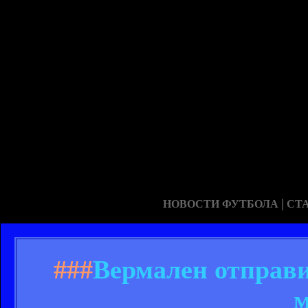
|
НОВОСТИ ФУТБОЛА
СТ
###
Вермален отправи
м