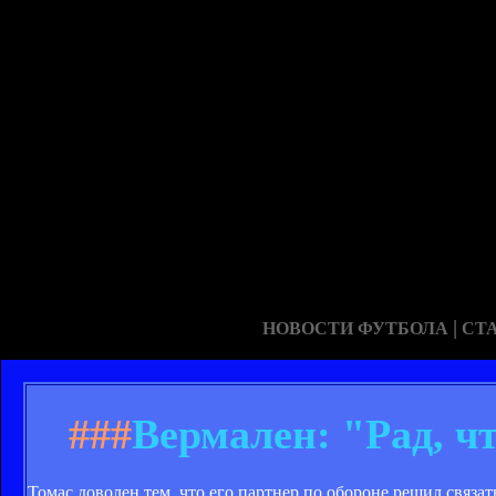
|
НОВОСТИ ФУТБОЛА
СТ
###
Вермален: "Рад, ч
Томас доволен тем, что его партнер по обороне решил связат