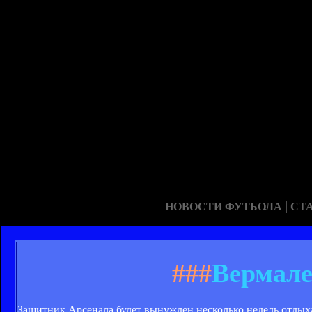
|
НОВОСТИ ФУТБОЛА
СТ
###
Вермале
Защитник Арсенала будет вынужден несколько недель отдыха